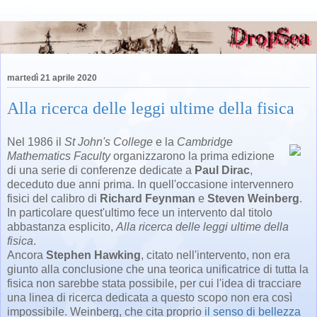
martedì 21 aprile 2020
Alla ricerca delle leggi ultime della fisica
Nel 1986 il
St John's College
e la
Cambridge
Mathematics Faculty
organizzarono la prima edizione
di una serie di conferenze dedicate a
Paul Dirac
,
deceduto due anni prima. In quell'occasione intervennero
fisici del calibro di
Richard Feynman
e
Steven Weinberg
.
In particolare quest'ultimo fece un intervento dal titolo
abbastanza esplicito,
Alla ricerca delle leggi ultime della
fisica
.
Ancora
Stephen Hawking
, citato nell'intervento, non era
giunto alla conclusione che una teorica unificatrice di tutta la
fisica non sarebbe stata possibile, per cui l'idea di tracciare
una linea di ricerca dedicata a questo scopo non era così
impossibile. Weinberg, che cita proprio
il senso di bellezza