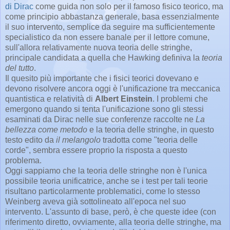
di Dirac
come guida non solo per il famoso fisico teorico, ma
come principio abbastanza generale, basa essenzialmente
il suo intervento, semplice da seguire ma sufficientemente
specialistico da non essere banale per il lettore comune,
sull'allora relativamente nuova teoria delle stringhe,
principale candidata a quella che Hawking definiva la
teoria
del tutto
.
Il quesito più importante che i fisici teorici dovevano e
devono risolvere ancora oggi è l'unificazione tra meccanica
quantistica e relatività di
Albert Einstein
. I problemi che
emergono quando si tenta l'unificazione sono gli stessi
esaminati da Dirac nelle sue conferenze raccolte ne
La
bellezza come metodo
e la teoria delle stringhe, in questo
testo edito da
il melangolo
tradotta come "teoria delle
corde", sembra essere proprio la risposta a questo
problema.
Oggi sappiamo che la teoria delle stringhe non è l'unica
possibile teoria unificatrice, anche se i test per tali teorie
risultano particolarmente problematici, come lo stesso
Weinberg aveva già sottolineato all'epoca nel suo
intervento. L'assunto di base, però, è che queste idee (con
riferimento diretto, ovviamente, alla teoria delle stringhe, ma