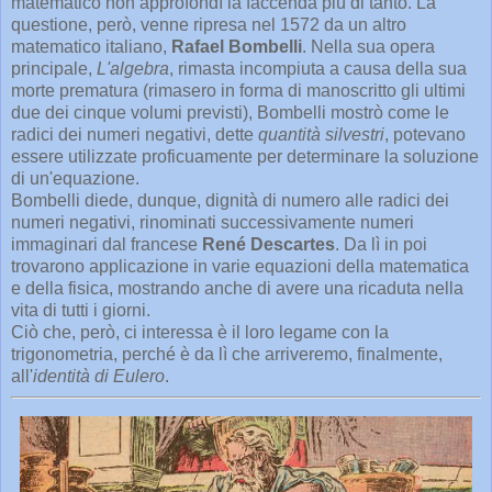
matematico non approfondì la faccenda più di tanto. La
questione, però, venne ripresa nel 1572 da un altro
matematico italiano,
Rafael Bombelli
. Nella sua opera
principale,
L'algebra
, rimasta incompiuta a causa della sua
morte prematura (rimasero in forma di manoscritto gli ultimi
due dei cinque volumi previsti), Bombelli mostrò come le
radici dei numeri negativi, dette
quantità silvestri
, potevano
essere utilizzate proficuamente per determinare la soluzione
di un'equazione.
Bombelli diede, dunque, dignità di numero alle radici dei
numeri negativi, rinominati successivamente numeri
immaginari dal francese
René Descartes
. Da lì in poi
trovarono applicazione in varie equazioni della matematica
e della fisica, mostrando anche di avere una ricaduta nella
vita di tutti i giorni.
Ciò che, però, ci interessa è il loro legame con la
trigonometria, perché è da lì che arriveremo, finalmente,
all'
identità di Eulero
.