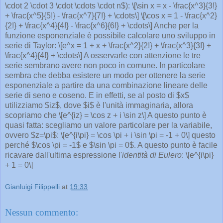
\cdot 2 \cdot 3 \cdot \cdots \cdot n$): \[\sin x = x - \frac{x^3}{3!}
+ \frac{x^5}{5!} - \frac{x^7}{7!} + \cdots\] \[\cos x = 1 - \frac{x^2}
{2!} + \frac{x^4}{4!} - \frac{x^6}{6!} + \cdots\] Anche per la
funzione esponenziale è possibile calcolare uno sviluppo in
serie di Taylor: \[e^x = 1 + x + \frac{x^2}{2!} + \frac{x^3}{3!} +
\frac{x^4}{4!} + \cdots\] A osservarle con attenzione le tre
serie sembrano avere non poco in comune. In particolare
sembra che debba esistere un modo per ottenere la serie
esponenziale a partire da una combinazione lineare delle
serie di seno e coseno. E in effetti, se al posto di $x$
utilizziamo $iz$, dove $i$ è l'unità immaginaria, allora
scopriamo che \[e^{iz} = \cos z + i \sin z\] A questo punto è
quasi fatta: scegliamo un valore particolare per la variabile,
ovvero $z=\pi$: \[e^{i\pi} = \cos \pi + i \sin \pi = -1 + 0\] questo
perché $\cos \pi = -1$ e $\sin \pi = 0$. A questo punto è facile
ricavare dall'ultima espressione l'
identità di Eulero
: \[e^{i\pi}
+ 1 = 0\]
Gianluigi Filippelli
at
19:33
Nessun commento: