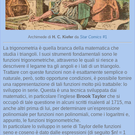
Archimede di
H. C. Kiefer
da
Star Comics
#1
La trigonometria è quella branca della matematica che
studia i triangoli. I suoi strumenti fondamentali sono le
funzioni trigonometriche, attraverso le quali si riesce a
descrivere il legame tra gli angoli e i lati di un triangolo.
Trattare con queste funzioni non è esattamente semplice o
naturale, però, sotto opportune condizioni, è possibile fornire
una rappresentazione di tali funzioni molto più trattabile: lo
sviluppo in serie. Questa è una tecnica sviluppata dai
matematici, in particolare l'inglese
Brook Taylor
che si
occupò di tale questione in alcuni scritti risalenti al 1715, ma
anche altri prima di lui, per determinare un'espressione
polinomiale per funzioni non polinomiali, come i logaritmi e,
appunto, le funzioni trigonometriche.
In particolare lo sviluppo in serie di Taylor delle funzioni
seno e coseno è dato dalle espressioni (di seguito $n! = 1