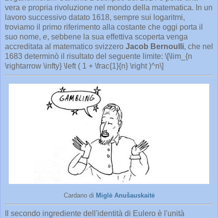
vera e propria rivoluzione nel mondo della matematica. In un
lavoro successivo datato 1618, sempre sui logaritmi,
troviamo il primo riferimento alla costante che oggi porta il
suo nome,
e
, sebbene la sua effettiva scoperta venga
accreditata al matematico svizzero
Jacob Bernoulli
, che nel
1683 determinò il risultato del seguente limite: \[\lim_{n
\rightarrow \infty} \left ( 1 + \frac{1}{n} \right )^n\]
Cardano di
Miglė Anušauskaitė
Il secondo ingrediente dell'identità di Eulero è l'unità