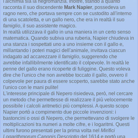
l'alchimia sia la negromanzia. Inoltre, stando a quanto
racconta il suo discendente
Mark Napier
, possedeva un
ragno nero, che portava sempre con se custodito all'interno
di una scatoletta, e un gallo nero, che era in realtà il suo
famiglio
, il suo assistente magico.
In realtà utilizzava il gallo in una maniera in un certo senso
matematica. Quando subiva una ruberia, Napier chiudeva in
una stanza i sospettati uno a uno insieme con il gallo e,
millantando i poteri magici dell'animale, invitava ciascun
indagato ad accarezzare il
famiglio
, suggerendo che
avrebbe infallibilmente identificato il colpevole. In realtà le
penne del gallo erano ricoperte di fuliggine. Questo voleva
dire che l'unico che non avrebbe toccato il gallo, ovvero il
colpevole per paura di essere scoperto, sarebbe stato anche
l'unico con le mani pulite!
L'interesse principale di Nepero risiedeva, però, nel cercare
un metodo che permettesse di realizzare il più velocemente
possibile i calcoli aritmetici più complessi. A questo scopo
Napier portò a compimento due piccole invenzioni: i
bastoncini o ossi di Nepero, che permettevano di svolgere le
moltiplicazioni tra numeri a molte cifre, e i logaritmi. Questi
ultimi furono presentati per la prima volta nel
Mirifici
Logarithmorum Canonis Descriptio
del 1614 e portò una