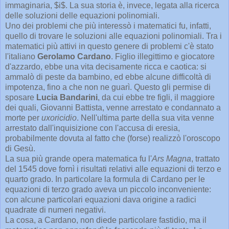
immaginaria, $i$. La sua storia è, invece, legata alla ricerca
delle soluzioni delle equazioni polinomiali.
Uno dei problemi che più interessò i matematici fu, infatti,
quello di trovare le soluzioni alle equazioni polinomiali. Tra i
matematici più attivi in questo genere di problemi c'è stato
l'italiano
Gerolamo Cardano
. Figlio illegittimo e giocatore
d'azzardo, ebbe una vita decisamente ricca e caotica: si
ammalò di peste da bambino, ed ebbe alcune difficoltà di
impotenza, fino a che non ne guarì. Questo gli permise di
sposare
Lucia Bandarini
, da cui ebbe tre figli, il maggiore
dei quali, Giovanni Battista, venne arrestato e condannato a
morte per
uxoricidio
. Nell'ultima parte della sua vita venne
arrestato dall'inquisizione con l'accusa di eresia,
probabilmente dovuta al fatto che (forse) realizzò l'oroscopo
di Gesù.
La sua più grande opera matematica fu l'
Ars Magna
, trattato
del 1545 dove fornì i risultati relativi alle equazioni di terzo e
quarto grado. In particolare la formula di Cardano per le
equazioni di terzo grado aveva un piccolo inconveniente:
con alcune particolari equazioni dava origine a radici
quadrate di numeri negativi.
La cosa, a Cardano, non diede particolare fastidio, ma il