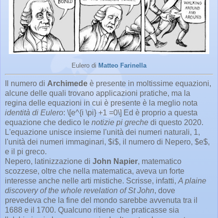
Eulero di
Matteo Farinella
Il numero di
Archimede
è presente in moltissime equazioni,
alcune delle quali trovano applicazioni pratiche, ma la
regina delle equazioni in cui è presente è la meglio nota
identità di Eulero
: \[e^{i \pi} +1 =0\] Ed è proprio a questa
equazione che dedico le
notizie pi greche
di questo 2020.
L'equazione unisce insieme l'unità dei numeri naturali, 1,
l'unità dei numeri immaginari, $i$, il numero di Nepero, $e$,
e il pi greco.
Nepero, latinizzazione di
John Napier
, matematico
scozzese, oltre che nella matematica, aveva un forte
interesse anche nelle arti mistiche. Scrisse, infatti,
A plaine
discovery of the whole revelation of St John
, dove
prevedeva che la fine del mondo sarebbe avvenuta tra il
1688 e il 1700. Qualcuno ritiene che praticasse sia