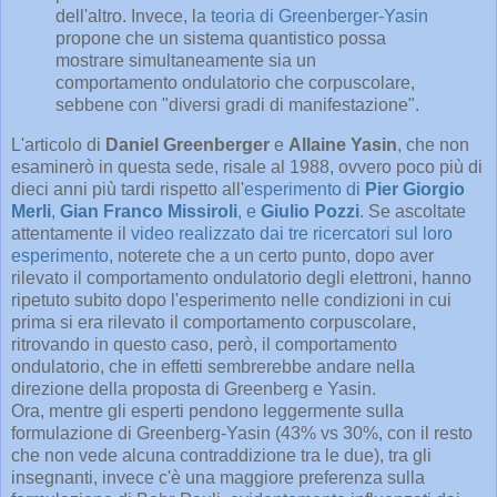
dell'altro. Invece, la
teoria di Greenberger-Yasin
propone che un sistema quantistico possa
mostrare simultaneamente sia un
comportamento ondulatorio che corpuscolare,
sebbene con "diversi gradi di manifestazione".
L'articolo di
Daniel Greenberger
e
Allaine Yasin
, che non
esaminerò in questa sede, risale al 1988, ovvero poco più di
dieci anni più tardi rispetto all'
esperimento di
Pier Giorgio
Merli
,
Gian Franco Missiroli
, e
Giulio Pozzi
. Se ascoltate
attentamente il
video realizzato dai tre ricercatori sul loro
esperimento
, noterete che a un certo punto, dopo aver
rilevato il comportamento ondulatorio degli elettroni, hanno
ripetuto subito dopo l'esperimento nelle condizioni in cui
prima si era rilevato il comportamento corpuscolare,
ritrovando in questo caso, però, il comportamento
ondulatorio, che in effetti sembrerebbe andare nella
direzione della proposta di Greenberg e Yasin.
Ora, mentre gli esperti pendono leggermente sulla
formulazione di Greenberg-Yasin (43% vs 30%, con il resto
che non vede alcuna contraddizione tra le due), tra gli
insegnanti, invece c'è una maggiore preferenza sulla