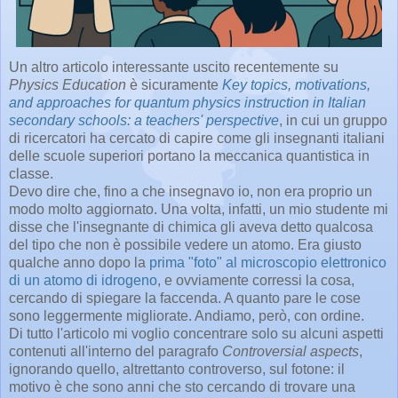
Un altro articolo interessante uscito recentemente su
Physics Education
è sicuramente
Key topics, motivations,
and approaches for quantum physics instruction in Italian
secondary schools: a teachers' perspective
, in cui un gruppo
di ricercatori ha cercato di capire come gli insegnanti italiani
delle scuole superiori portano la meccanica quantistica in
classe.
Devo dire che, fino a che insegnavo io, non era proprio un
modo molto aggiornato. Una volta, infatti, un mio studente mi
disse che l'insegnante di chimica gli aveva detto qualcosa
del tipo che non è possibile vedere un atomo. Era giusto
qualche anno dopo la
prima "foto" al microscopio elettronico
di un atomo di idrogeno
, e ovviamente corressi la cosa,
cercando di spiegare la faccenda. A quanto pare le cose
sono leggermente migliorate. Andiamo, però, con ordine.
Di tutto l'articolo mi voglio concentrare solo su alcuni aspetti
contenuti all'interno del paragrafo
Controversial aspects
,
ignorando quello, altrettanto controverso, sul fotone: il
motivo è che sono anni che sto cercando di trovare una