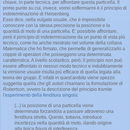
chiave, in parte tecnica, per affrontare questa particella. Il
primo punto su cui, invece, vorrei soffermarmi è il principio di
indeterminazione di Heisenberg.
Esso dice, nella
vulgata
usuale, che è impossibile
conoscere con la stessa precisione la posizione e la
quantità di moto di una particella. E' possibile affrontare,
però il principio di indeterminazione da un punto di vista più
tecnico, come ho anche mostrato nel volume della collana
Matematica
che ho firmato, che permette di generalizzarlo a
coppie di operatori che posseggono una determinata
caratteristica. A livello scolastico, però, il principio non può
essere affrontato in nessun modo tecnico e indubbiamente
la versione usuale risulta più efficace di quella legata alla
teoria dei gruppi. E infatti in quest'ambito viene spezzo
suggerita quella che gli autori chiamano la
formulazione di
Robertson
, ovvero la descrizione del principio tramite
l'
esperimento della fenditura singola
:
(...) la posizione di una particella viene
determinata forzandola a passare attraverso una
fenditura stretta. Questo, tuttavia, introduce
incertezza nella quantità di moto, dando origine
alla tipica figura di interferenza.